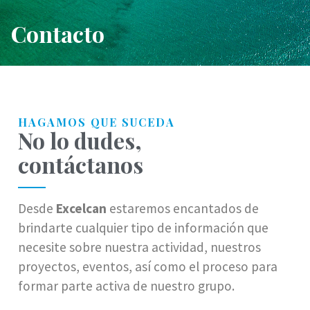
Contacto
HAGAMOS QUE SUCEDA
No lo dudes,
contáctanos
Desde
Excelcan
estaremos encantados de
brindarte cualquier tipo de información que
necesite sobre nuestra actividad, nuestros
proyectos, eventos, así como el proceso para
formar parte activa de nuestro grupo.