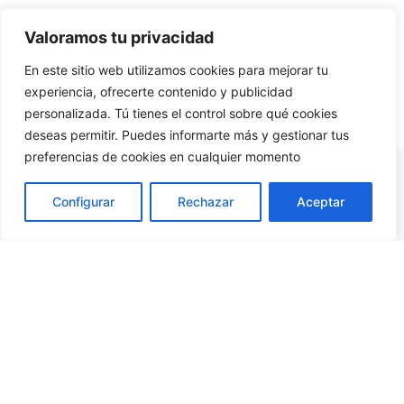
secretaria@excelcan.es
Valoramos tu privacidad
En este sitio web utilizamos cookies para mejorar tu
experiencia, ofrecerte contenido y publicidad
personalizada. Tú tienes el control sobre qué cookies
deseas permitir. Puedes informarte más y gestionar tus
preferencias de cookies en cualquier momento
Configurar
Rechazar
Aceptar
Mapa
Legal
Contacto
web
C/Ángel Guimerá, 5 – 2ª Planta
Aviso legal
38003 Santa Cruz de Tenerife
Home
C/Franchy Roca, 5 – Oficina 504
Política de
35007 Las Palmas de Gran
Qué
cookies
Canaria
hacemos